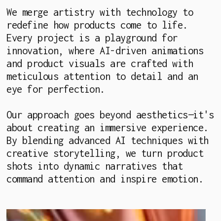
W
e
m
e
r
g
e
a
r
t
i
s
t
r
y
w
i
t
h
t
e
c
h
n
o
l
o
g
y
t
o
r
e
d
e
f
i
n
e
h
o
w
p
r
o
d
u
c
t
s
c
o
m
e
t
o
l
i
f
e
.
E
v
e
r
y
p
r
o
j
e
c
t
i
s
a
p
l
a
y
g
r
o
u
n
d
f
o
r
i
n
n
o
v
a
t
i
o
n
,
w
h
e
r
e
A
I
-
d
r
i
v
e
n
a
n
i
m
a
t
i
o
n
s
a
n
d
p
r
o
d
u
c
t
v
i
s
u
a
l
s
a
r
e
c
r
a
f
t
e
d
w
i
t
h
m
e
t
i
c
u
l
o
u
s
a
t
t
e
n
t
i
o
n
t
o
d
e
t
a
i
l
a
n
d
a
n
e
y
e
f
o
r
p
e
r
f
e
c
t
i
o
n
.
O
u
r
a
p
p
r
o
a
c
h
g
o
e
s
b
e
y
o
n
d
a
e
s
t
h
e
t
i
c
s
—
i
t
'
s
a
b
o
u
t
c
r
e
a
t
i
n
g
a
n
i
m
m
e
r
s
i
v
e
e
x
p
e
r
i
e
n
c
e
.
B
y
b
l
e
n
d
i
n
g
a
d
v
a
n
c
e
d
A
I
t
e
c
h
n
i
q
u
e
s
w
i
t
h
c
r
e
a
t
i
v
e
s
t
o
r
y
t
e
l
l
i
n
g
,
w
e
t
u
r
n
p
r
o
d
u
c
t
s
h
o
t
s
i
n
t
o
d
y
n
a
m
i
c
n
a
r
r
a
t
i
v
e
s
t
h
a
t
c
o
m
m
a
n
d
a
t
t
e
n
t
i
o
n
a
n
d
i
n
s
p
i
r
e
e
m
o
t
i
o
n
.