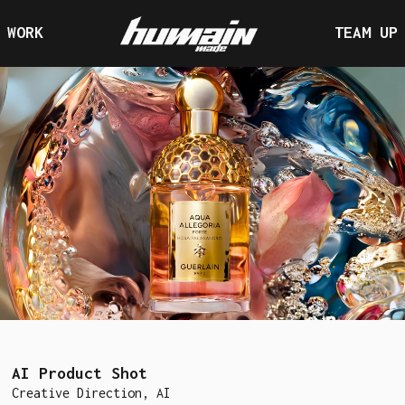
WORK
TEAM UP
WORK
TEAM UP
A
I
P
r
o
d
u
c
t
S
h
o
t
C
r
e
a
t
i
v
e
D
i
r
e
c
t
i
o
n
,
A
I